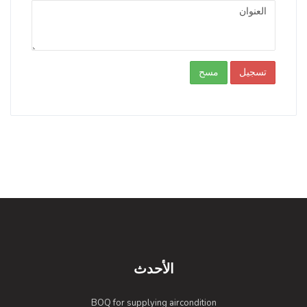
تسجيل
مسح
الأحدث
BOQ for supplying aircondition