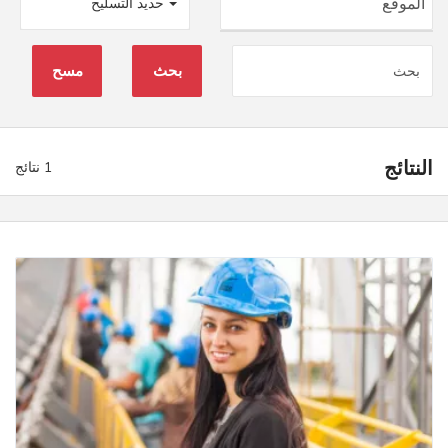
حديد التسليح
بحث
مسح
النتائج
1 نتائج