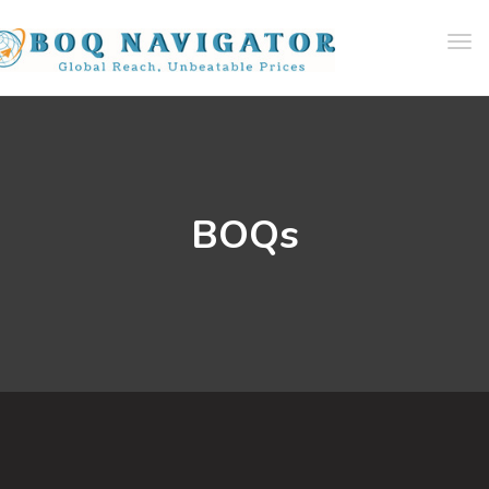
Tog
navi
BOQs