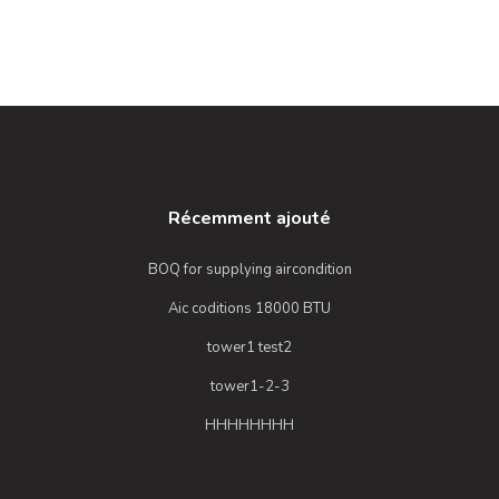
Récemment ajouté
BOQ for supplying aircondition
Aic coditions 18000 BTU
tower1 test2
tower1-2-3
HHHHHHHH